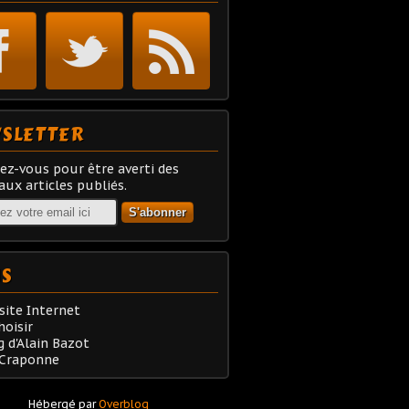
SLETTER
z-vous pour être averti des
ux articles publiés.
NS
site Internet
oisir
g d'Alain Bazot
 Craponne
Hébergé par
Overblog