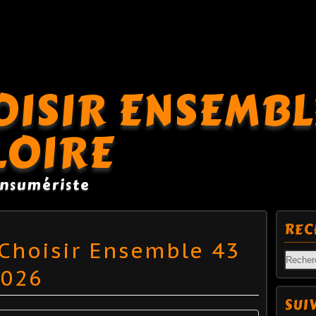
OISIR ENSEMBL
LOIRE
onsumériste
REC
 Choisir Ensemble 43
2026
SUI