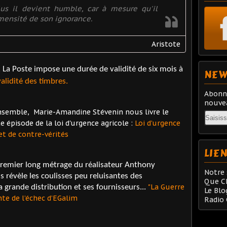
us il devient humble, car à mesure qu'il
mensité de son ignorance.
Aristote
 La Poste impose une durée de validité de six mois à
NEW
alidité des timbres.
Abonne
nouvea
nsemble, Marie-Amandine Stévenin nous livre le
Email
e épisode de la loi d'urgence agricole :
Loi d’urgence
et de contre-vérités
LIE
premier long métrage du réalisateur Anthony
Notre 
s révèle les coulisses peu reluisantes des
Que Ch
"La Guerre
 grande distribution et ses fournisseurs...
Le Blo
nte de l’échec d’EGalim
Radio