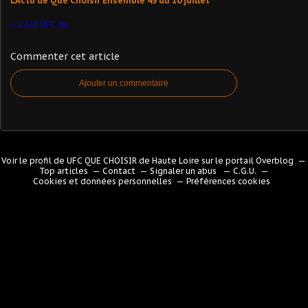
L'Actu de Que Choisir Ensemble 43 du 10 juillet
L'Act'UFC du
Commenter cet article
Ajouter un commentaire
Voir le profil de
UFC QUE CHOISIR de Haute Loire
sur le portail Overblog
Top articles
Contact
Signaler un abus
C.G.U.
Cookies et données personnelles
Préférences cookies