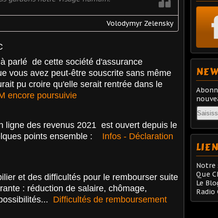
Volodymyr Zelensky
C
 parlé de cette société d'assurance
NEW
ue vous avez peut-être souscrite sans même
it pu croire qu'elle serait rentrée dans le
Abonne
 encore poursuivie
nouvea
Email
en ligne des revenus 2021 est ouvert depuis le
uelques points ensemble :
Infos - Déclaration
LIE
Notre 
Que Ch
lier et des difficultés pour le rembourser suite
Le Blo
rante : réduction de salaire, chômage,
Radio
possibilités
...
Difficultés de remboursement