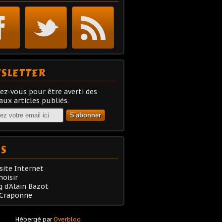
SLETTER
z-vous pour être averti des
ux articles publiés.
NS
site Internet
oisir
g d'Alain Bazot
 Craponne
Hébergé par
Overblog