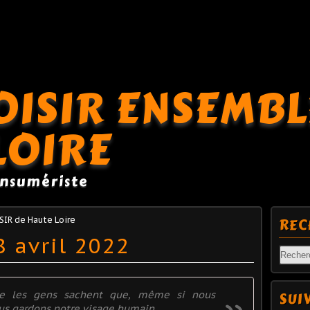
OISIR ENSEMBL
LOIRE
onsumériste
IR de Haute Loire
REC
8 avril 2022
que les gens sachent que, même si nous
SUI
us gardons notre visage humain.